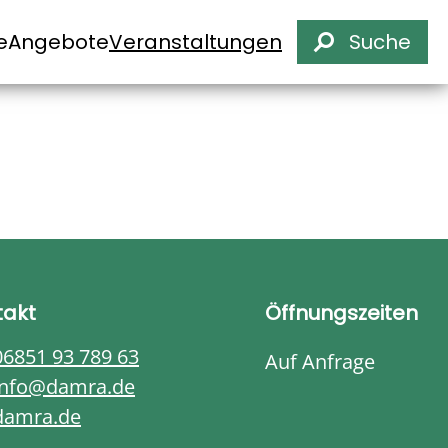
e
Angebote
Veranstaltungen
Suche
takt
Öffnungszeiten
06851 93 789 63
Auf Anfrage
info@damra.de
damra.de