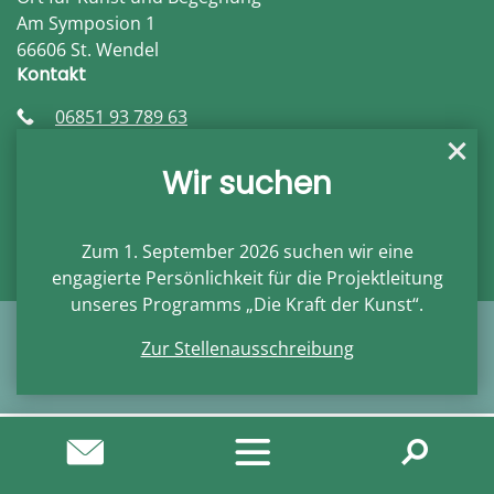
Am Symposion 1
66606 St. Wendel
Kontakt
06851 93 789 63
info@damra.de
damra.de
Wir suchen
Öffnungszeiten
Auf Anfrage
Zum 1. September 2026 suchen wir eine
engagierte Persönlichkeit für die
Projektleitung
unseres Programms
„Die Kraft der Kunst“
.
© 2026 Damra, Alle Rechte vorbehalten
Zur Stellenausschreibung
Impressum
Datenschutz
Kontakt
Cookie-Einstellungen